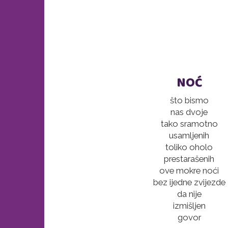
NOĆ
što bismo
nas dvoje
tako sramotno
usamljenih
toliko oholo
prestarašenih
ove mokre noći
bez ijedne zvijezde
da nije
izmišljen
govor