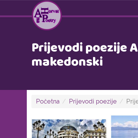
Prijevodi poezije 
makedonski
Početna
Prijevodi poezije
Pri