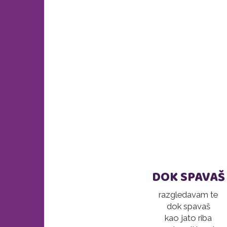
DOK SPAVAŠ
razgledavam te
dok spavaš
kao jato riba