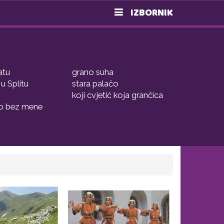
IZBORNIK
atu
grano suha
u Splitu
stara palačo
koji cvjetić koja grančica
pao bez mene