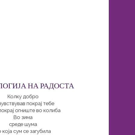
ОГИЈА НА РАДОСТА
Колку добро
чувствував покрај тебе
покрај огниште во колиба
Во зима
среде шума
 која сум се загубила