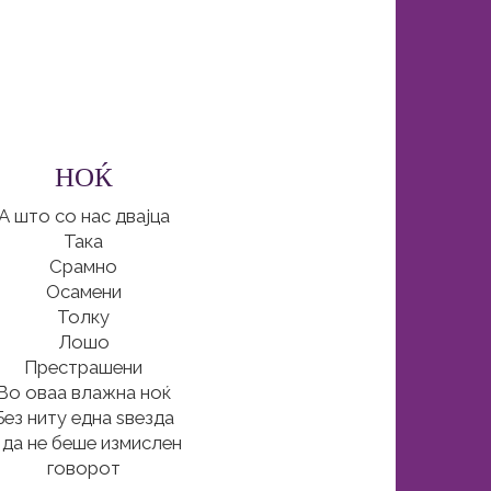
НОЌ
А што со нас двајца
Така
Срамно
Осамени
Толку
Лошо
Престрашени
Во оваа влажна ноќ
Без ниту една ѕвезда
 да не беше измислен
говорот