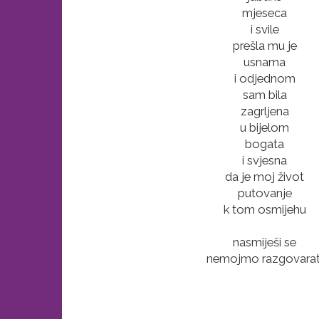
mjeseca
i svile
prešla mu je
usnama
i odjednom
sam bila
zagrljena
u bijelom
bogata
i svjesna
da je moj život
putovanje
k tom osmijehu
nasmiješi se
nemojmo razgovarat