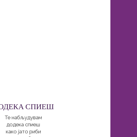
ОДЕКА СПИЕШ
Те набљудувам
додека спиеш
како јато риби