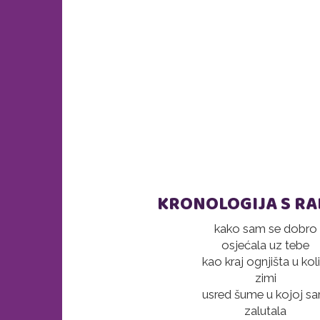
KRONOLOGIJA S R
kako sam se dobro
osjećala uz tebe
kao kraj ognjišta u koli
zimi
usred šume u kojoj s
zalutala