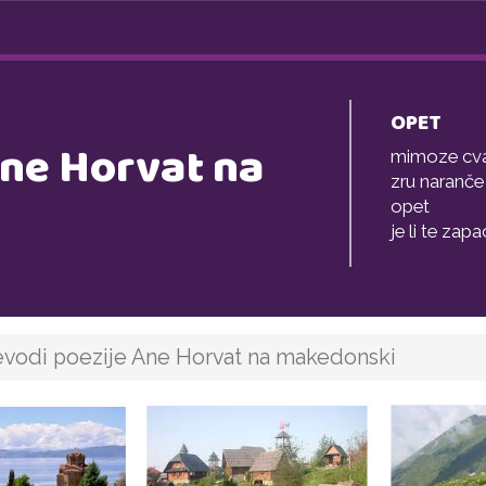
OPET
Ane Horvat na
mimoze cv
zru naranče 
opet
je li te za
jevodi poezije Ane Horvat na makedonski