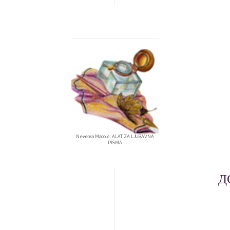
Nevenka Macolić: ALAT ZA LJUBAVNA
PISMA
Д