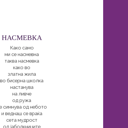
НАСМЕВКА
Како само
ми се насмевна
таква насмевка
како во
златна жила
во бисерна школка
настанува
на ливче
од ружа
е симнува од небото
и веднаш се враќа
сета мудрост
од јаболкниците