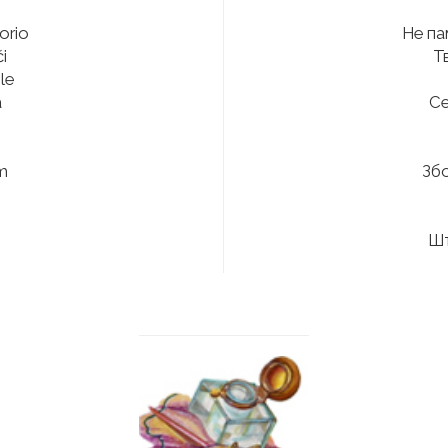
orio
Не па
i
Т
le
a
Се
m
Збо
Шт