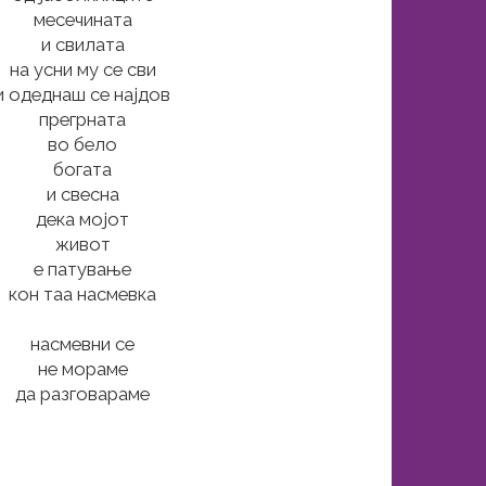
месечината
и свилата
на усни му се сви
и одеднаш се најдов
прегрната
во бело
богата
и свесна
дека мојот
живот
е патување
кон таа насмевка
насмевни се
не мораме
да разговараме