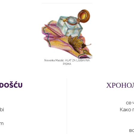
Nevenka Macolić: ALAT ZA LJUBAVNA
PISMA
ADOŠĆU
ХРОНОЛ
се 
bi
Како 
am
во