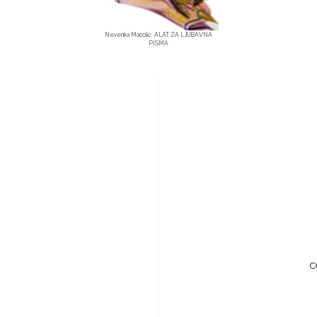
Nevenka Macolić: ALAT ZA LJUBAVNA
PISMA
с