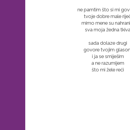
ne pamtim što si mi gov
tvoje dobre male riječ
mimo mene su nahrani
sva moja žedna tkiv
sada dolaze drugi
govore tvojim glaso
i ja se smiješim
a ne razumijem
što mi žele reći