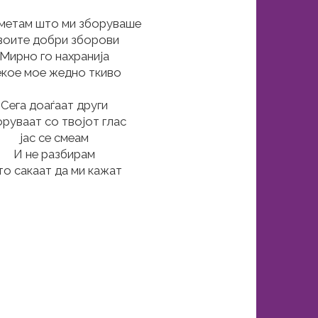
метам што ми зборуваше
воите добри зборови
Мирно го нахранија
кое мое жедно ткиво
Сега доаѓаат други
руваат со твојот глас
јас се смеам
И не разбирам
о сакаат да ми кажат