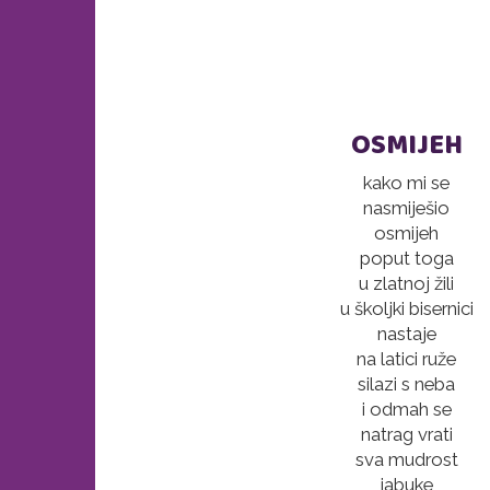
OSMIJEH
kako mi se
nasmiješio
osmijeh
poput toga
u zlatnoj žili
u školjki bisernici
nastaje
na latici ruže
silazi s neba
i odmah se
natrag vrati
sva mudrost
jabuke