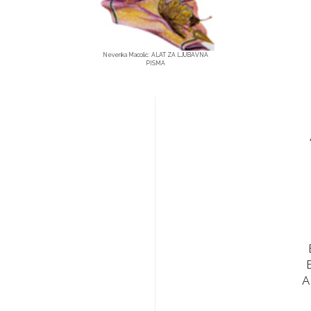
Nevenka Macolić: ALAT ZA LJUBAVNA
PISMA
А