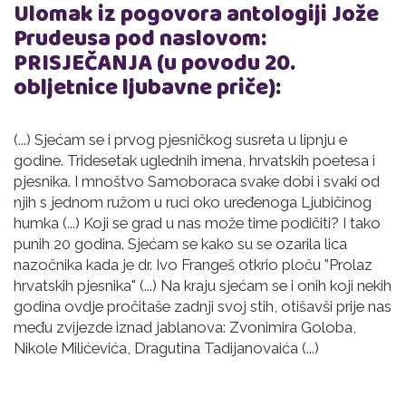
Ulomak iz pogovora antologiji Jože
Prudeusa pod naslovom:
PRISJEČANJA (u povodu 20.
obljetnice ljubavne priče):
(...) Sjećam se i prvog pjesničkog susreta u lipnju e
godine. Tridesetak uglednih imena, hrvatskih poetesa i
pjesnika. I mnoštvo Samoboraca svake dobi i svaki od
njih s jednom ružom u ruci oko uređenoga Ljubičinog
humka (...) Koji se grad u nas može time podičiti? I tako
punih 20 godina. Sjećam se kako su se ozarila lica
nazočnika kada je dr. Ivo Frangeš otkrio ploču "Prolaz
hrvatskih pjesnika" (...) Na kraju sjećam se i onih koji nekih
godina ovdje pročitaše zadnji svoj stih, otišavši prije nas
među zvijezde iznad jablanova: Zvonimira Goloba,
Nikole Milićevića, Dragutina Tadijanovaića (...)