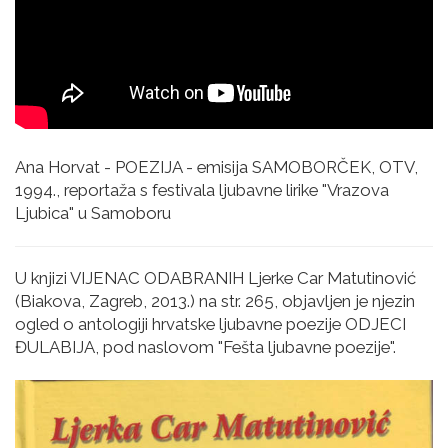
Ana Horvat - POEZIJA - emisija SAMOBORČEK, OTV,
1994., reportaža s festivala ljubavne lirike "Vrazova
Ljubica" u Samoboru
U knjizi VIJENAC ODABRANIH Ljerke Car Matutinović
(Biakova, Zagreb, 2013.) na str. 265, objavljen je njezin
ogled o antologiji hrvatske ljubavne poezije ODJECI
ĐULABIJA, pod naslovom "Fešta ljubavne poezije".