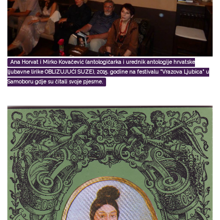
Ana Horvat i Mirko Kovačević (antologičarka i urednik antologije hrvatske
ljubavne lirike OBLIZUJUĆI SUZE), 2015. godine na festivalu "Vrazova Ljubica" u
Samoboru gdje su čitali svoje pjesme.