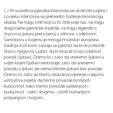
(...) Pri susretima pjesnika intenzivira se dodir biti svijeta i
čovjeka, intenzivira se plemenito traženje iskonskoga
sklada. Na tragu onih koji su to činili prije nas, na tragu
dragocjene pjesničke tradicije, na tragu legende o
Vrazovoj ljubavi pretočenoj u stihove, u idiličnom
Samoboru u kojemu je mnoga hrvatska i europska
tradicija kod kuće, sastaju se pjesnici da bi se poklonili
Vrazu i njegovoj Ljubici, da bi iskazali svoju odanost
poeziji i ljubavi. Činimo to i zato da unesemo ljubavi u
svijet kojem ljubavi nedostaje; zato da unesemo
poeziju u ljubav, jer nema istinske ljubavi bez poezije.
Činimo to zato da bismo iskazali povjerenje u ljepotu
ustrojstva svijeta; da bismo povezali prošlost i
budućnost, kako bismo pokušali sadašnjost i
budućnost - sebi i drugima - učiniti humanijom,
potpunijom i boljom....