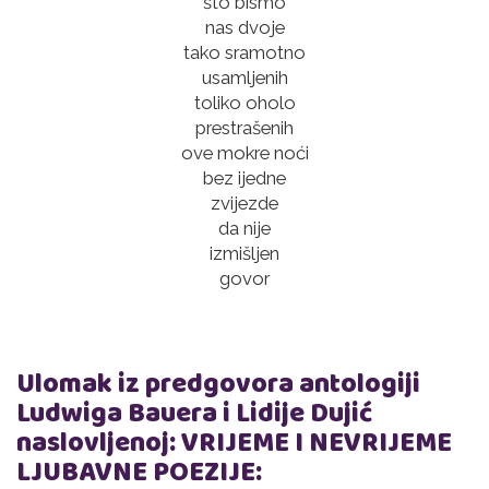
što bismo
nas dvoje
tako sramotno
usamljenih
toliko oholo
prestrašenih
ove mokre noći
bez ijedne
zvijezde
da nije
izmišljen
govor
Ulomak iz predgovora antologiji
Ludwiga Bauera i Lidije Dujić
naslovljenoj: VRIJEME I NEVRIJEME
LJUBAVNE POEZIJE: