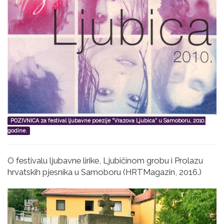
POZIVNICA za festival ljubavne poezije "Vrazova Ljubica" u Samoboru, 2010.
godine.
O festivalu ljubavne lirike, Ljubičinom grobu i Prolazu
hrvatskih pjesnika u Samoboru (HRTMagazin, 2016.)